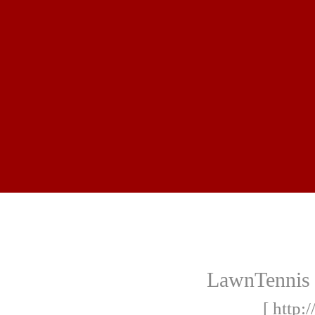
LawnTennis 
[ http: