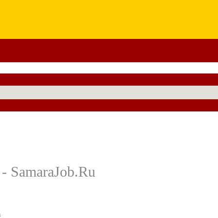
 - SamaraJob.Ru
а