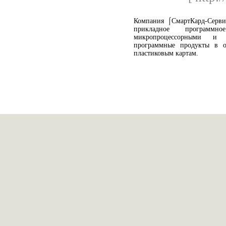
Компания ⌠СмартКард-Сервис
прикладное программ
микропроцессорными и 
программные продукты в о
пластиковым картам.