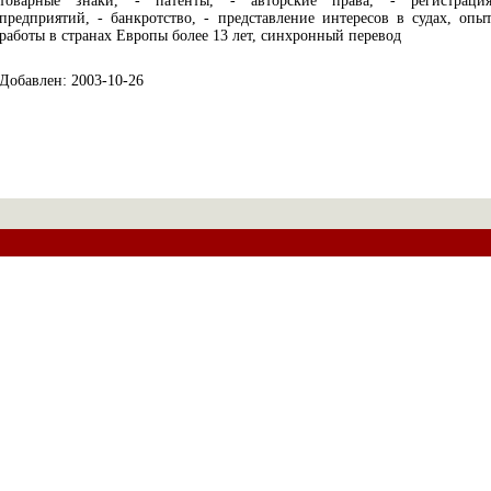
товарные знаки, - патенты, - авторские права, - регистраци
предприятий, - банкротство, - представление интересов в судах, опы
работы в странах Европы более 13 лет, синхронный перевод
Добавлен: 2003-10-26