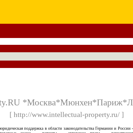
operty.RU *Москва*Мюнхен*Париж
[ http://www.intellectual-property.ru/ ]
юридическая поддержка в области законодательства Германии и России 