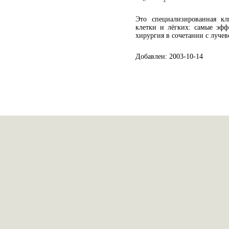
Это специализированная кл
клетки и лёгких: самые эфф
хирургия в сочетании с луче
Добавлен: 2003-10-14