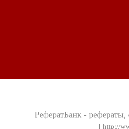
РефератБанк - рефераты,
[ http://w