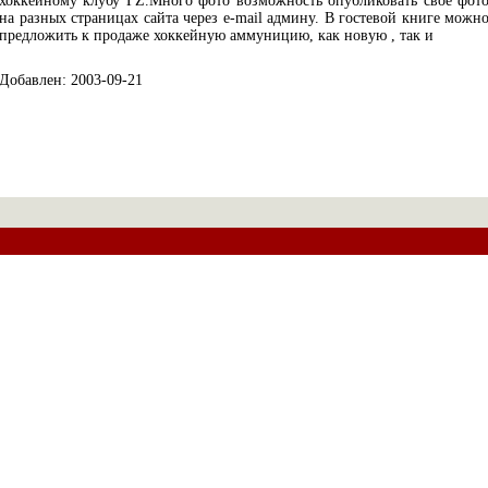
хоккейному клубу ГZ.Много фото возможность опубликовать своё фот
на разных страницах сайта через e-mail админу. В гостевой книге можн
предложить к продаже хоккейную аммуницию, как новую , так и
Добавлен: 2003-09-21