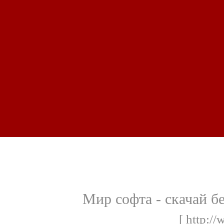
Мир софта - скачай б
[ http://