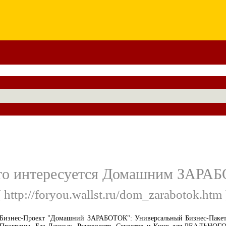
кто интересуется Домашним ЗАРА
[ http://foryou.wallst.ru/dom_zarabotok.htm 
Бизнес-Проект "Домашний ЗАРАБОТОК": Универсальный Бизнес-Паке