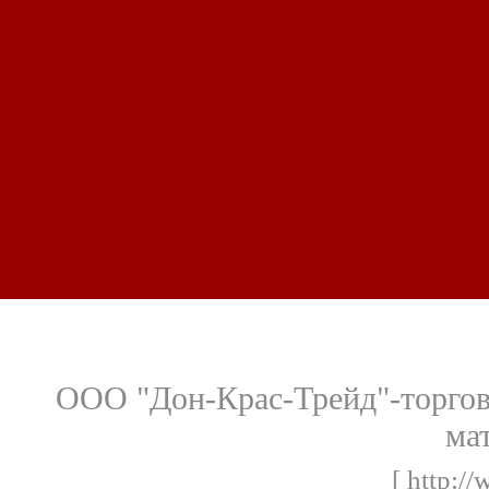
ООО "Дон-Крас-Трейд"-торгов
ма
[ http:/