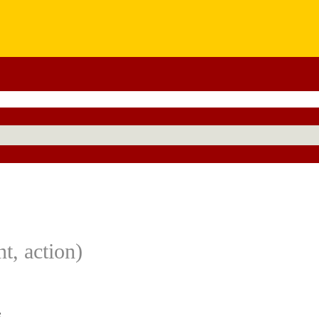
t, action)
е