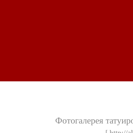
Фотогалерея татуиро
[ http://a